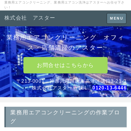
業務用エアコンクリーニング、業務用エアコン洗浄はアスターへお任せ下さ
い！
株式会社 アスター
Toggle
MENU
navigation
業務用エアコンクリーニング オフィ
ス・店舗清掃のアスター
お問合せはこちらから
〒213-0001 神奈川県川崎市高津区溝口3-21-3
株式会社アスター TEL
0120-13-6446
業務用エアコンクリーニングの作業ブロ
グ