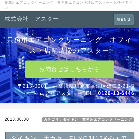
業務用エアコンクリーニング、業務用エアコン洗浄はアスターへお任せ下さ
い！
株式会社 アスター
Toggle
MENU
navigation
業務用エアコンクリーニング オフィ
ス・店舗清掃のアスター
お問合せはこちらから
〒213-0001 神奈川県川崎市高津区溝口3-21-3
株式会社アスター TEL
0120-13-6446
2013.06.30
カテゴリ：ダイキン 業務用エアコンクリーニング
ダイキン 天カセ FHYCJ112Kのエア