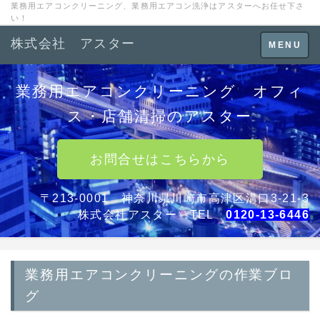
業務用エアコンクリーニング、業務用エアコン洗浄はアスターへお任せ下さ
い！
株式会社 アスター
Toggle
MENU
navigation
業務用エアコンクリーニング オフィ
ス・店舗清掃のアスター
お問合せはこちらから
〒213-0001 神奈川県川崎市高津区溝口3-21-3
株式会社アスター TEL
0120-13-6446
業務用エアコンクリーニングの作業ブロ
グ