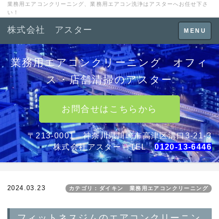
業務用エアコンクリーニング、業務用エアコン洗浄はアスターへお任せ下さ
い！
株式会社 アスター
Toggle
MENU
navigation
業務用エアコンクリーニング オフィ
ス・店舗清掃のアスター
お問合せはこちらから
〒213-0001 神奈川県川崎市高津区溝口3-21-3
株式会社アスター TEL
0120-13-6446
2024.03.23
カテゴリ：ダイキン 業務用エアコンクリーニング
フィットネスジムのエアコンクリーニン