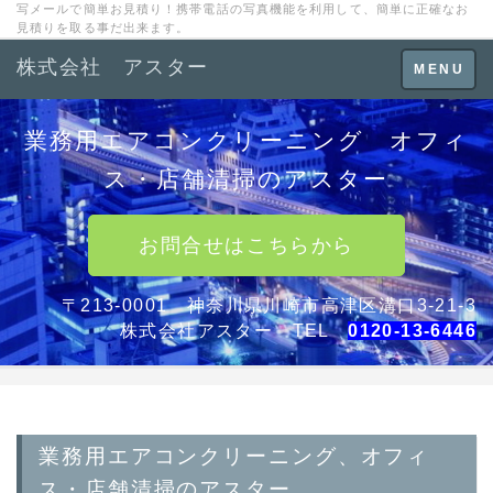
写メールで簡単お見積り！携帯電話の写真機能を利用して、簡単に正確なお
見積りを取る事だ出来ます。
株式会社 アスター
Toggle
MENU
navigation
業務用エアコンクリーニング オフィ
ス・店舗清掃のアスター
お問合せはこちらから
〒213-0001 神奈川県川崎市高津区溝口3-21-3
株式会社アスター TEL
0120-13-6446
業務用エアコンクリーニング、オフィ
ス・店舗清掃のアスター