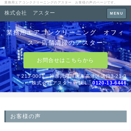
業務用エアコンククリーニングのアスター お客様の声のページです。
株式会社 アスター
Toggle
MENU
navigation
業務用エアコンクリーニング オフィ
ス・店舗清掃のアスター
お問合せはこちらから
〒213-0001 神奈川県川崎市高津区溝口3-21-3
株式会社アスター TEL
0120-13-6446
お客様の声