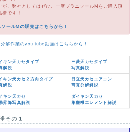
すが、弊社としてはぜひ、一度プラニソールMをご購入頂
結構です！
ニソールMの販売はこちらから！
分解作業のyou tube動画はこちらから！
イキン天カセタイプ
三菱天カセタイプ
真解説
写真解説
イキン天カセ２方向タイプ
日立天カセエアコン
真解説
写真分解解説
イキン天カセ
ダイキン天カセ
動昇降写真解説
集塵機エレメント解説
浄その１