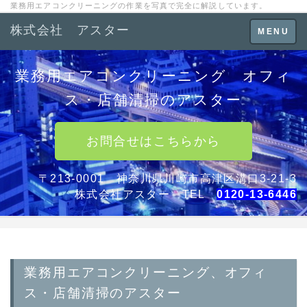
業務用エアコンクリーニングの作業を写真で完全に解説しています。
株式会社 アスター
Toggle
MENU
navigation
業務用エアコンクリーニング オフィ
ス・店舗清掃のアスター
お問合せはこちらから
〒213-0001 神奈川県川崎市高津区溝口3-21-3
株式会社アスター TEL
0120-13-6446
業務用エアコンクリーニング、オフィ
ス・店舗清掃のアスター