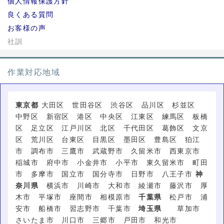
個人情報保護方針
良くある質問
お客様の声
社訓
作業対応地域
東京都
大田区 世田谷区 渋谷区 品川区 杉並区
中野区 新宿区 港区 中央区 江東区 練馬区 板橋
区 足立区 江戸川区 北区 千代田区 葛飾区 文京
区 荒川区 台東区 目黒区 墨田区 豊島区 狛江
市 調布市 三鷹市 武蔵野市 久留米市 西東京市
稲城市 府中市 小金井市 小平市 東久留米市 町田
市 多摩市 国立市 国分寺市 日野市 八王子市
神
奈川県
横浜市 川崎市 大和市 綾瀬市 藤沢市 厚
木市 平塚市 座間市 相模原市
千葉県
松戸市 浦
安市 船橋市 習志野市 千葉市
埼玉県
草加市
さいたま市 川口市 三郷市 戸田市 和光市