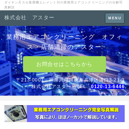
ダイキン天カセ集塵機エレメント付の業務用エアコンクリーニングの分解写
真解説
株式会社 アスター
Toggle
MENU
navigation
業務用エアコンクリーニング オフィ
ス・店舗清掃のアスター
お問合せはこちらから
〒213-0001 神奈川県川崎市高津区溝口3-21-3
株式会社アスター TEL
0120-13-6446