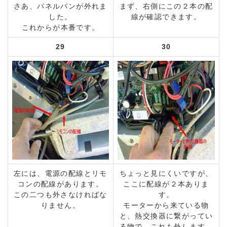
さあ、パネルバンが外れま
まず、右側にこの２本の配
した。
線が確認できます。
これからが本番です。
29
30
左には、電源の配線とリモ
ちょっと見にくいですが、
コンの配線があります。
ここに配線が２本ありま
この二つも外さなければな
す。
りません。
モーターから来ている物
と、熱交換器に繋がってい
る物で、これも外します。