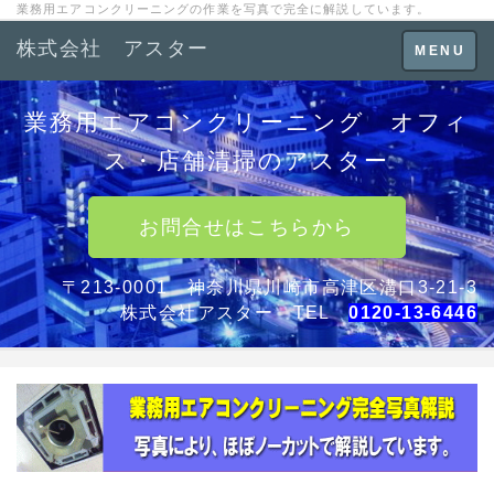
業務用エアコンクリーニングの作業を写真で完全に解説しています。
株式会社 アスター
Toggle
MENU
navigation
業務用エアコンクリーニング オフィ
ス・店舗清掃のアスター
お問合せはこちらから
〒213-0001 神奈川県川崎市高津区溝口3-21-3
株式会社アスター TEL
0120-13-6446