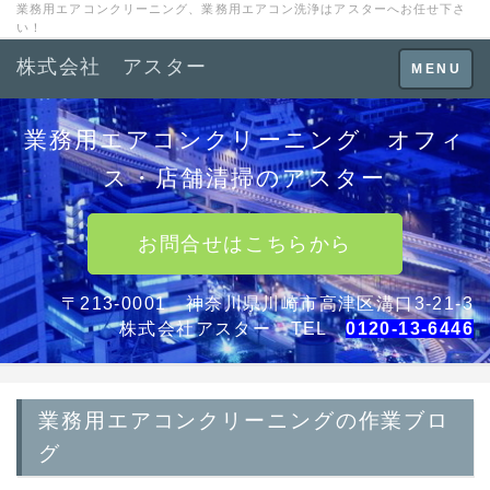
業務用エアコンクリーニング、業務用エアコン洗浄はアスターへお任せ下さ
い！
株式会社 アスター
Toggle
MENU
navigation
業務用エアコンクリーニング オフィ
ス・店舗清掃のアスター
お問合せはこちらから
〒213-0001 神奈川県川崎市高津区溝口3-21-3
株式会社アスター TEL
0120-13-6446
業務用エアコンクリーニングの作業ブロ
グ