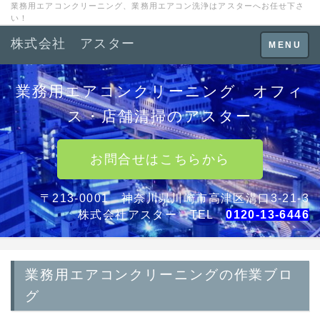
業務用エアコンクリーニング、業務用エアコン洗浄はアスターへお任せ下さ
い！
株式会社 アスター
Toggle
MENU
navigation
業務用エアコンクリーニング オフィ
ス・店舗清掃のアスター
お問合せはこちらから
〒213-0001 神奈川県川崎市高津区溝口3-21-3
株式会社アスター TEL
0120-13-6446
業務用エアコンクリーニングの作業ブロ
グ