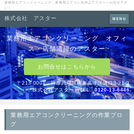
業務用エアコンクリーニング、業務用エアコン洗浄はアスターへお任せ下さ
い！
株式会社 アスター
Toggle
MENU
navigation
業務用エアコンクリーニング オフィ
ス・店舗清掃のアスター
お問合せはこちらから
〒213-0001 神奈川県川崎市高津区溝口3-21-3
株式会社アスター TEL
0120-13-6446
業務用エアコンクリーニングの作業ブロ
グ