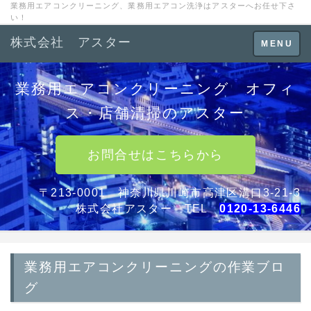
業務用エアコンクリーニング、業務用エアコン洗浄はアスターへお任せ下さ
い！
株式会社 アスター
Toggle
MENU
navigation
業務用エアコンクリーニング オフィ
ス・店舗清掃のアスター
お問合せはこちらから
〒213-0001 神奈川県川崎市高津区溝口3-21-3
株式会社アスター TEL
0120-13-6446
業務用エアコンクリーニングの作業ブロ
グ