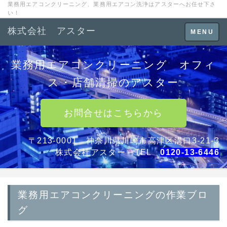
業務用エアコンクリーニング、業務用エアコン洗浄はアスターへお任せ下さ
い！
株式会社 アスター
Toggle
MENU
navigation
業務用エアコンクリーニング オフィ
ス・店舗清掃のアスター
お問合せはこちらから
〒213-0001 神奈川県川崎市高津区溝口3-21-3
株式会社アスター TEL
0120-13-6446
業務用エアコンクリーニングの作業ブロ
グ