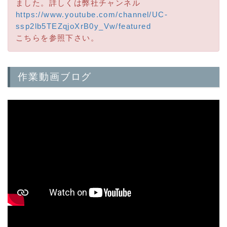
ました。詳しくは弊社チャンネル
https://www.youtube.com/channel/UC-
ssp2lb5TEZqjoXrB0y_Vw/featured
こちらを参照下さい。
作業動画ブログ