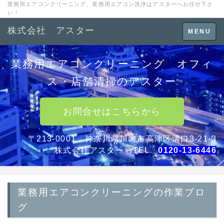
業務用エアコンクリーニング、業務用エアコン洗浄はアスターへお任せ下さ
い！
株式会社 アスター
Toggle
MENU
navigation
業務用エアコンクリーニング オフィ
ス・店舗清掃のアスター
お問合せはこちらから
〒213-0001 神奈川県川崎市高津区溝口3-21-3
株式会社アスター TEL
0120-13-6446
業務用エアコンクリーニングの作業ブロ
グ