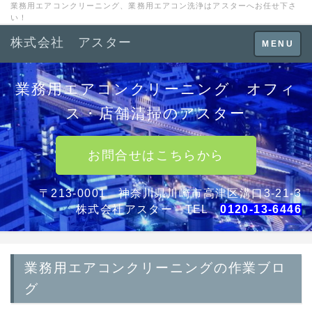
業務用エアコンクリーニング、業務用エアコン洗浄はアスターへお任せ下さ
い！
株式会社 アスター
Toggle
MENU
navigation
業務用エアコンクリーニング オフィ
ス・店舗清掃のアスター
お問合せはこちらから
〒213-0001 神奈川県川崎市高津区溝口3-21-3
株式会社アスター TEL
0120-13-6446
業務用エアコンクリーニングの作業ブロ
グ