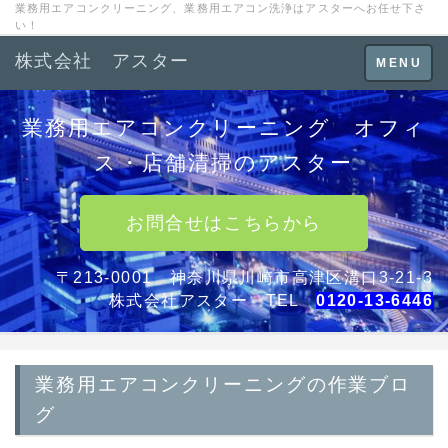
業務用エアコンクリーニング、業務用エアコン洗浄はアスターへお任せ下さ
い！
株式会社 アスター
Toggle
MENU
navigation
業務用エアコンクリーニング オフィ
ス・店舗清掃のアスター
お問合せはこちらから
〒213-0001 神奈川県川崎市高津区溝口3-21-3
株式会社アスター TEL
0120-13-6446
業務用エアコンクリーニングの作業ブロ
グ