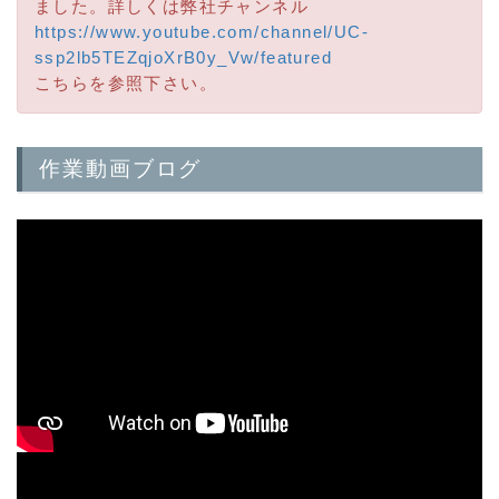
ました。詳しくは弊社チャンネル
https://www.youtube.com/channel/UC-
ssp2lb5TEZqjoXrB0y_Vw/featured
こちらを参照下さい。
作業動画ブログ