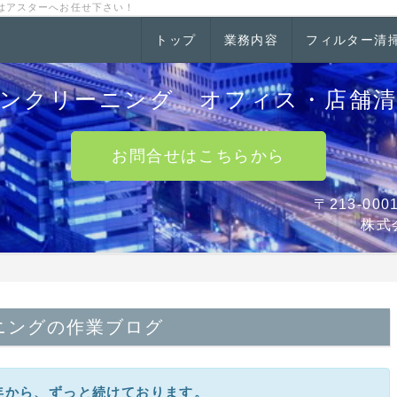
はアスターへお任せ下さい！
トップ
業務内容
フィルター清
ンクリーニング オフィス・店舗
お問合せはこちらから
〒213-0
株式
ニングの作業ブログ
0年から、ずっと続けております。