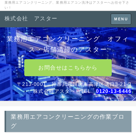
業務用エアコンクリーニング、業務用エアコン洗浄はアスターへお任せ下さ
い！
株式会社 アスター
Toggle
MENU
navigation
業務用エアコンクリーニング オフィ
ス・店舗清掃のアスター
お問合せはこちらから
〒213-0001 神奈川県川崎市高津区溝口3-21-3
株式会社アスター TEL
0120-13-6446
業務用エアコンクリーニングの作業ブロ
グ