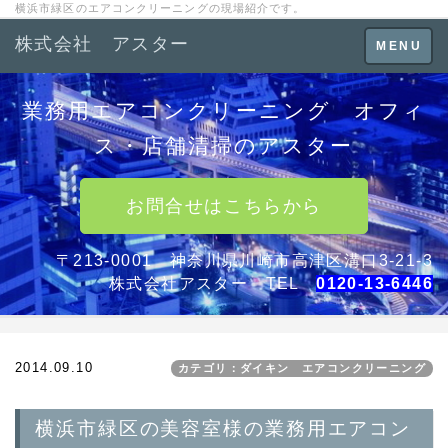
横浜市緑区のエアコンクリーニングの現場紹介です。
株式会社 アスター
Toggle
MENU
navigation
業務用エアコンクリーニング オフィ
ス・店舗清掃のアスター
お問合せはこちらから
〒213-0001 神奈川県川崎市高津区溝口3-21-3
株式会社アスター TEL
0120-13-6446
2014.09.10
カテゴリ：ダイキン エアコンクリーニング
横浜市緑区の美容室様の業務用エアコン