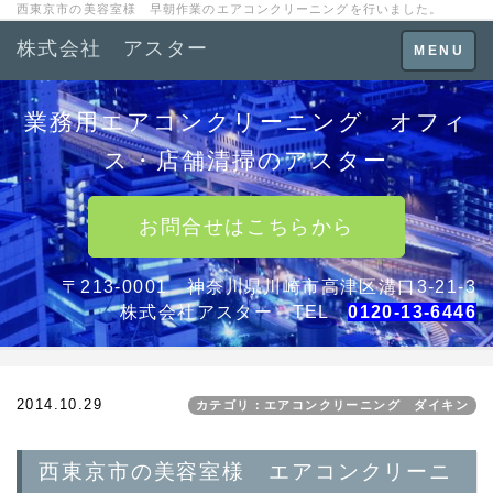
西東京市の美容室様 早朝作業のエアコンクリーニングを行いました。
株式会社 アスター
Toggle
MENU
navigation
業務用エアコンクリーニング オフィ
ス・店舗清掃のアスター
お問合せはこちらから
〒213-0001 神奈川県川崎市高津区溝口3-21-3
株式会社アスター TEL
0120-13-6446
2014.10.29
カテゴリ：エアコンクリーニング ダイキン
西東京市の美容室様 エアコンクリーニ