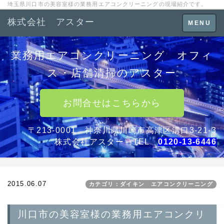
埼玉県川口市の美容室様の業務用エアコンクリーニングの現場紹介です。
株式会社 アスター
Toggle
MENU
navigation
業務用エアコンクリーニング オフィ
ス・店舗清掃のアスター
お問合せはこちらから
〒213-0001 神奈川県川崎市高津区溝口3-21-3
株式会社アスター TEL
0120-13-6446
2015.06.07
カテゴリ：ダイキン エアコンクリーニング
川口市の美容室様の業務用エアコンクリ