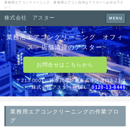
業務用エアコンクリーニング、業務用エアコン洗浄はアスターへお任せ下さ
い！
株式会社 アスター
Toggle
MENU
navigation
業務用エアコンクリーニング オフィ
ス・店舗清掃のアスター
お問合せはこちらから
〒213-0001 神奈川県川崎市高津区溝口3-21-3
株式会社アスター TEL
0120-13-6446
業務用エアコンクリーニングの作業ブロ
グ