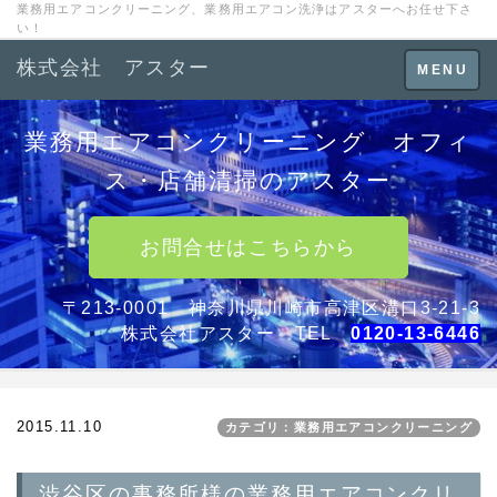
業務用エアコンクリーニング、業務用エアコン洗浄はアスターへお任せ下さ
い！
株式会社 アスター
Toggle
MENU
navigation
業務用エアコンクリーニング オフィ
ス・店舗清掃のアスター
お問合せはこちらから
〒213-0001 神奈川県川崎市高津区溝口3-21-3
株式会社アスター TEL
0120-13-6446
2015.11.10
カテゴリ：業務用エアコンクリーニング
渋谷区の事務所様の業務用エアコンクリ