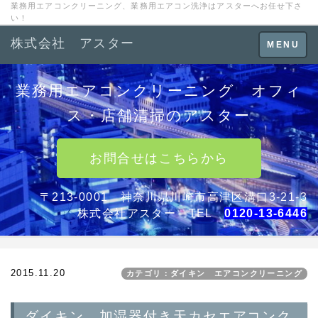
業務用エアコンクリーニング、業務用エアコン洗浄はアスターへお任せ下さ
い！
株式会社 アスター
Toggle
MENU
navigation
業務用エアコンクリーニング オフィ
ス・店舗清掃のアスター
お問合せはこちらから
〒213-0001 神奈川県川崎市高津区溝口3-21-3
株式会社アスター TEL
0120-13-6446
2015.11.20
カテゴリ：ダイキン エアコンクリーニング
ダイキン 加湿器付き天カセエアコンク