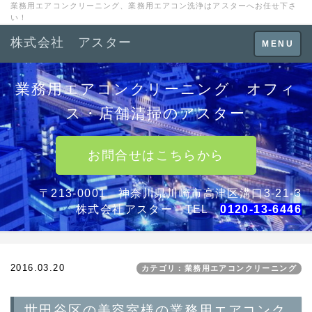
業務用エアコンクリーニング、業務用エアコン洗浄はアスターへお任せ下さ
い！
株式会社 アスター
Toggle
MENU
navigation
業務用エアコンクリーニング オフィ
ス・店舗清掃のアスター
お問合せはこちらから
〒213-0001 神奈川県川崎市高津区溝口3-21-3
株式会社アスター TEL
0120-13-6446
2016.03.20
カテゴリ：業務用エアコンクリーニング
世田谷区の美容室様の業務用エアコンク