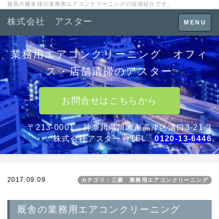
競馬の厩舎様の業務用エアコンクリーニングの現場紹介です。
株式会社 アスター
Toggle
MENU
navigation
業務用エアコンクリーニング オフィ
ス・店舗清掃のアスター
お問合せはこちらから
〒213-0001 神奈川県川崎市高津区溝口3-21-3
株式会社アスター TEL
0120-13-6446
2017.09.09
カテゴリ：三菱 業務用エアコンクリーニング
厩舎の業務用エアコンクリーニング