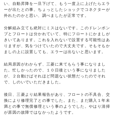
い、自動昇降を一旦下げて、もう一度上に上げたらエラ
ーが出たとの事。ちょっとしたショックでコネクターが
外れたのかと思い、調べましたが正常です。
分解組み立ても絶対にミスはないです。このドレンポン
プとフロートは分かれていて、特にフロートにかましが
きいてあります。これを入れないで設置する可能性はあ
りますが、気をつけていたので大丈夫です。そもそもか
ましの上に設置しても、エラーは出ないと思います。
結局原因がわからず、三菱に来てもらう事になりまし
た。忙しかったので、１０日後という事になりました
が、２台動けばそれほど問題ない状態だったのでそれ
で、しのいでいただきました。
後日、三菱より結果報告があり、フロートの不具合、交
換により修理完了との事でした。また、まだ購入１年未
満との事で無償修理という事のようでした。やはり清掃
が原因の故障ではなかったようです。