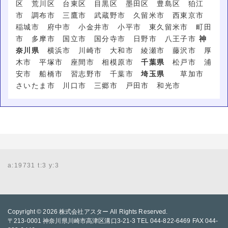
区 荒川区 台東区 目黒区 墨田区 豊島区 狛江
市 調布市 三鷹市 武蔵野市 久留米市 西東京市
稲城市 府中市 小金井市 小平市 東久留米市 町田
市 多摩市 国立市 国分寺市 日野市 八王子市
神
奈川県
横浜市 川崎市 大和市 綾瀬市 藤沢市 厚
木市 平塚市 座間市 相模原市
千葉県
松戸市 浦
安市 船橋市 習志野市 千葉市
埼玉県
草加市
さいたま市 川口市 三郷市 戸田市 和光市
a:19731 t:3 y:3
Copyright © 2026
株式会社アスター
All Rights Reserved.
〒213-0001 神奈川県川崎市高津区溝口3-21-3 TEL 044-822-6469 FAX 044-