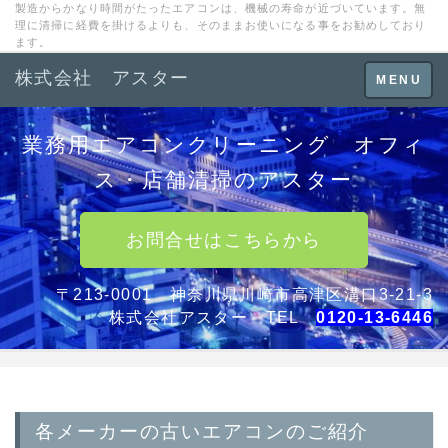
製造からかなり時間がたったエアコンは、機械の寿命が近づいています。無
理に清掃に経費を掛けるよりも、そのままお使いになる事をお勧めしており
ます。
株式会社 アスター
Toggle
MENU
navigation
業務用エアコンクリーニング オフィ
ス・店舗清掃のアスター
お問合せはこちらから
〒213-0001 神奈川県川崎市高津区溝口3-21-3
株式会社アスター TEL
0120-13-6446
各メーカーの古いエアコンのご紹介