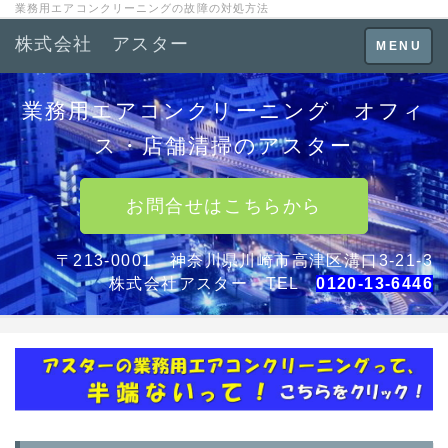
業務用エアコンクリーニングの故障の対処方法
株式会社 アスター
Toggle
MENU
navigation
業務用エアコンクリーニング オフィ
ス・店舗清掃のアスター
お問合せはこちらから
〒213-0001 神奈川県川崎市高津区溝口3-21-3
株式会社アスター TEL
0120-13-6446