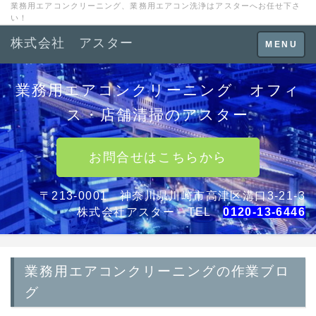
業務用エアコンクリーニング、業務用エアコン洗浄はアスターへお任せ下さ
い！
株式会社 アスター
Toggle
MENU
navigation
業務用エアコンクリーニング オフィ
ス・店舗清掃のアスター
お問合せはこちらから
〒213-0001 神奈川県川崎市高津区溝口3-21-3
株式会社アスター TEL
0120-13-6446
業務用エアコンクリーニングの作業ブロ
グ