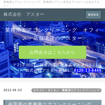
業務用エアコンクリーニング、業務用エアコン洗浄はアスターへお任せ下さ
い！
株式会社 アスター
Toggle
MENU
navigation
業務用エアコンクリーニング オフィ
ス・店舗清掃のアスター
お問合せはこちらから
〒213-0001 神奈川県川崎市高津区溝口3-21-3
株式会社アスター TEL
0120-13-6446
2013.04.03
カテゴリ：ダイキン 業務用エアコンクリーニング
保育園の業務用エアコンクリーニング